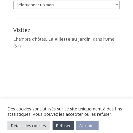
Archives
Visitez
Chambre d’hôtes,
La Villette au Jardin
, dans l’Orne
(61)
Des cookies sont utilisés sur ce site uniquement à des fins
statistiques. Vous pouvez les accepter ou les refuser.
Mentions Légales
- Site créé par
Ma Boîte sur le
Détails des cookies
Refuser
Accepter
Net